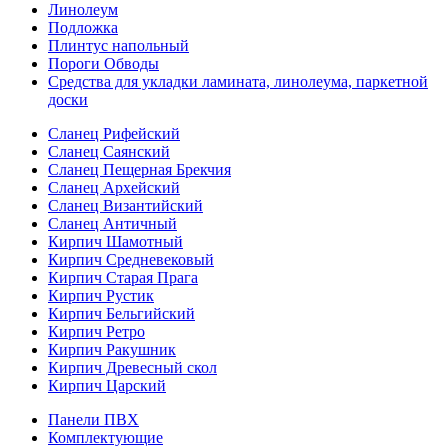
Линолеум
Подложка
Плинтус напольный
Пороги Обводы
Средства для укладки ламината, линолеума, паркетной
доски
Сланец Рифейский
Сланец Саянский
Сланец Пещерная Брекчия
Сланец Архейский
Сланец Византийский
Сланец Античный
Кирпич Шамотный
Кирпич Средневековый
Кирпич Старая Прага
Кирпич Рустик
Кирпич Бельгийский
Кирпич Ретро
Кирпич Ракушник
Кирпич Древесный скол
Кирпич Царский
Панели ПВХ
Комплектующие