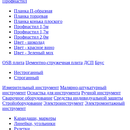
Профнастил
Планка П-образная
Планка торцевая
Планка конька плоского
Профнастил 1,5м
Профнастил 1,7м
Профнастил 2,0м
Цвет - шоколад
Цвет - красное вино
Цвет - Зеленый мох
OSB плита
Цементно-стружечная плита
ДСП
Брус
Нестроганный
Строганный
Измерительный инструмент
Малярно-штукатурный
инструмент
Оснастка для инструмента
Ручной инструмент
Сварочное оборудование
Средства индивидуальной защиты
Стройоборудование
Электроинструмент
Электромонтажный
инструмент
Карандаши, маркеры
Линейки, угольники
Рулетки