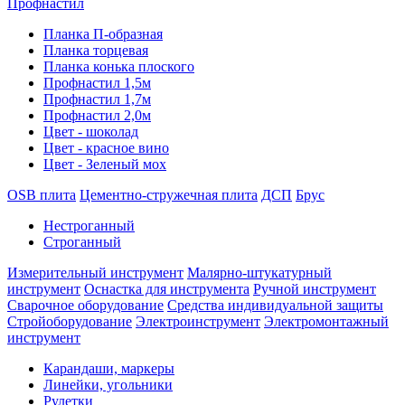
Профнастил
Планка П-образная
Планка торцевая
Планка конька плоского
Профнастил 1,5м
Профнастил 1,7м
Профнастил 2,0м
Цвет - шоколад
Цвет - красное вино
Цвет - Зеленый мох
OSB плита
Цементно-стружечная плита
ДСП
Брус
Нестроганный
Строганный
Измерительный инструмент
Малярно-штукатурный
инструмент
Оснастка для инструмента
Ручной инструмент
Сварочное оборудование
Средства индивидуальной защиты
Стройоборудование
Электроинструмент
Электромонтажный
инструмент
Карандаши, маркеры
Линейки, угольники
Рулетки