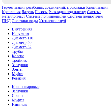
Герметизация резьбовых соединений, прокладки
Канализация
Крепления
Латунь
Насосы
Раскладка под плитку
Система
металлопласт
Система полипропилен
Система полиэтилен
ПНД
Счетчики воды
Утепление труб
Внутренняя
Наружняя
Диаметр 110
Диаметр 50
Диаметр 32
Трубы
Колено
Тройник
Заглушки
Зонты
Муфта
Ревизия
Краны шаровые
Заглушки
Сгоны
Муфты
Ниппель