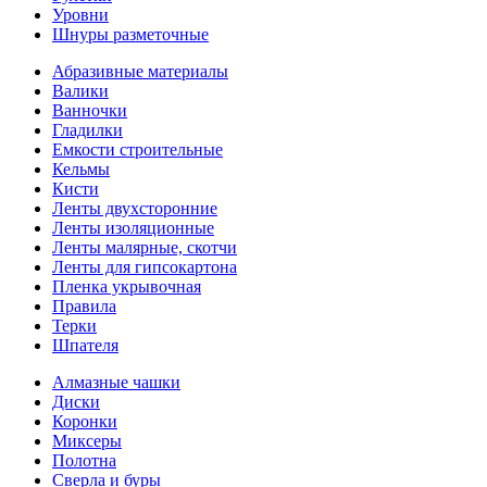
Уровни
Шнуры разметочные
Абразивные материалы
Валики
Ванночки
Гладилки
Емкости строительные
Кельмы
Кисти
Ленты двухсторонние
Ленты изоляционные
Ленты малярные, скотчи
Ленты для гипсокартона
Пленка укрывочная
Правила
Терки
Шпателя
Алмазные чашки
Диски
Коронки
Миксеры
Полотна
Сверла и буры