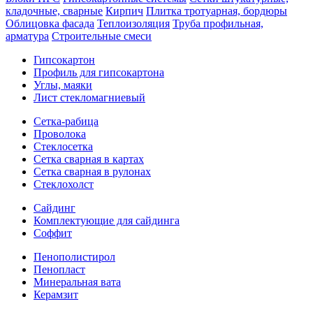
кладочные, сварные
Кирпич
Плитка тротуарная, бордюры
Облицовка фасада
Теплоизоляция
Труба профильная,
арматура
Строительные смеси
Гипсокартон
Профиль для гипсокартона
Углы, маяки
Лист стекломагниевый
Сетка-рабица
Проволока
Стеклосетка
Сетка сварная в картах
Сетка сварная в рулонах
Стеклохолст
Сайдинг
Комплектующие для сайдинга
Соффит
Пенополистирол
Пенопласт
Минеральная вата
Керамзит