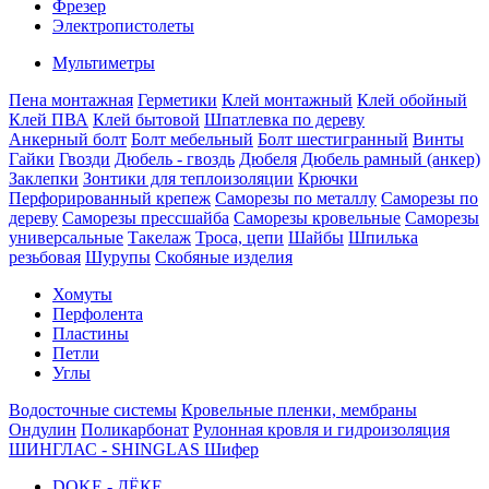
Фрезер
Электропистолеты
Мультиметры
Пена монтажная
Герметики
Клей монтажный
Клей обойный
Клей ПВА
Клей бытовой
Шпатлевка по дереву
Анкерный болт
Болт мебельный
Болт шестигранный
Винты
Гайки
Гвозди
Дюбель - гвоздь
Дюбеля
Дюбель рамный (анкер)
Заклепки
Зонтики для теплоизоляции
Крючки
Перфорированный крепеж
Саморезы по металлу
Саморезы по
дереву
Саморезы прессшайба
Саморезы кровельные
Саморезы
универсальные
Такелаж
Троса, цепи
Шайбы
Шпилька
резьбовая
Шурупы
Скобяные изделия
Хомуты
Перфолента
Пластины
Петли
Углы
Водосточные системы
Кровельные пленки, мембраны
Ондулин
Поликарбонат
Рулонная кровля и гидроизоляция
ШИНГЛАС - SHINGLAS
Шифер
DOKE - ДЁКЕ