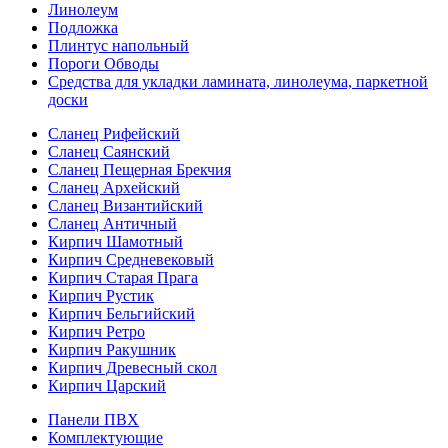
Линолеум
Подложка
Плинтус напольный
Пороги Обводы
Средства для укладки ламината, линолеума, паркетной
доски
Сланец Рифейский
Сланец Саянский
Сланец Пещерная Брекчия
Сланец Архейский
Сланец Византийский
Сланец Античный
Кирпич Шамотный
Кирпич Средневековый
Кирпич Старая Прага
Кирпич Рустик
Кирпич Бельгийский
Кирпич Ретро
Кирпич Ракушник
Кирпич Древесный скол
Кирпич Царский
Панели ПВХ
Комплектующие