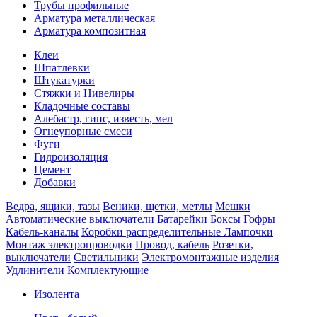
Трубы профильные
Арматура металлическая
Арматура композитная
Клеи
Шпатлевки
Штукатурки
Стяжки и Нивелиры
Кладочные составы
Алебастр, гипс, известь, мел
Огнеупорные смеси
Фуги
Гидроизоляция
Цемент
Добавки
Ведра, ящики, тазы
Веники, щетки, метлы
Мешки
Автоматические выключатели
Батарейки
Боксы
Гофры
Кабель-каналы
Коробки распределительные
Лампочки
Монтаж электропроводки
Провод, кабель
Розетки,
выключатели
Светильники
Электромонтажные изделия
Удлинители
Комплектующие
Изолента