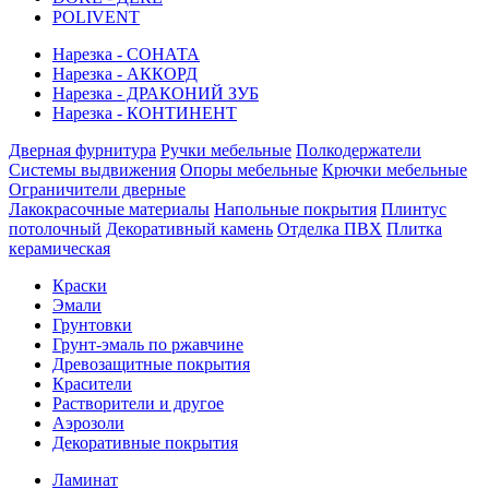
POLIVENT
Нарезка - СОНАТА
Нарезка - АККОРД
Нарезка - ДРАКОНИЙ ЗУБ
Нарезка - КОНТИНЕНТ
Дверная фурнитура
Ручки мебельные
Полкодержатели
Системы выдвижения
Опоры мебельные
Крючки мебельные
Ограничители дверные
Лакокрасочные материалы
Напольные покрытия
Плинтус
потолочный
Декоративный камень
Отделка ПВХ
Плитка
керамическая
Краски
Эмали
Грунтовки
Грунт-эмаль по ржавчине
Древозащитные покрытия
Красители
Растворители и другое
Аэрозоли
Декоративные покрытия
Ламинат