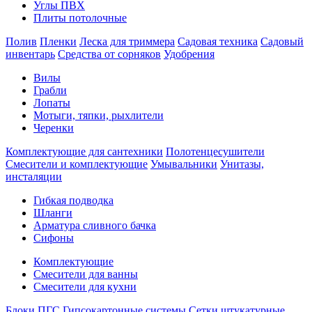
Углы ПВХ
Плиты потолочные
Полив
Пленки
Леска для триммера
Садовая техника
Садовый
инвентарь
Средства от сорняков
Удобрения
Вилы
Грабли
Лопаты
Мотыги, тяпки, рыхлители
Черенки
Комплектующие для сантехники
Полотенцесушители
Смесители и комплектующие
Умывальники
Унитазы,
инсталяции
Гибкая подводка
Шланги
Арматура сливного бачка
Сифоны
Комплектующие
Смесители для ванны
Смесители для кухни
Блоки ПГС
Гипсокартонные системы
Сетки штукатурные,