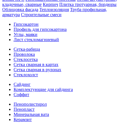
кладочные, сварные
Кирпич
Плитка тротуарная, бордюры
Облицовка фасада
Теплоизоляция
Труба профильная,
арматура
Строительные смеси
Гипсокартон
Профиль для гипсокартона
Углы, маяки
Лист стекломагниевый
Сетка-рабица
Проволока
Стеклосетка
Сетка сварная в картах
Сетка сварная в рулонах
Стеклохолст
Сайдинг
Комплектующие для сайдинга
Соффит
Пенополистирол
Пенопласт
Минеральная вата
Керамзит