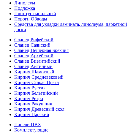
Линолеум
Подложка
Плинтус напольный
Пороги Обводы
Средства для укладки ламината, линолеума, паркетной
доски
Сланец Рифейский
Сланец Саянский
Сланец Пещерная Брекчия
Сланец Архейский
Сланец Византийский
Сланец Античный
Кирпич Шамотный
Кирпич Средневековый
Кирпич Старая Прага
Кирпич Рустик
Кирпич Бельгийский
Кирпич Ретро
Кирпич Ракушник
Кирпич Древесный скол
Кирпич Царский
Панели ПВХ
Комплектующие