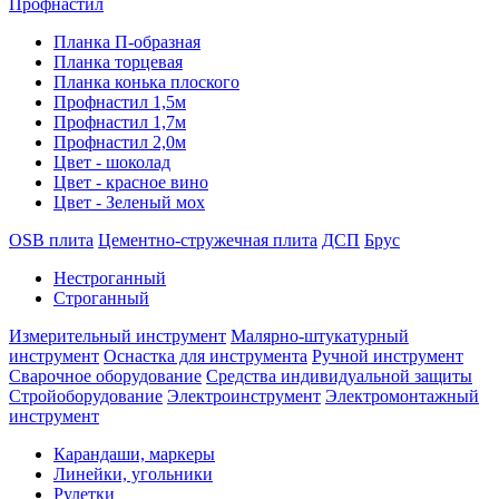
Профнастил
Планка П-образная
Планка торцевая
Планка конька плоского
Профнастил 1,5м
Профнастил 1,7м
Профнастил 2,0м
Цвет - шоколад
Цвет - красное вино
Цвет - Зеленый мох
OSB плита
Цементно-стружечная плита
ДСП
Брус
Нестроганный
Строганный
Измерительный инструмент
Малярно-штукатурный
инструмент
Оснастка для инструмента
Ручной инструмент
Сварочное оборудование
Средства индивидуальной защиты
Стройоборудование
Электроинструмент
Электромонтажный
инструмент
Карандаши, маркеры
Линейки, угольники
Рулетки