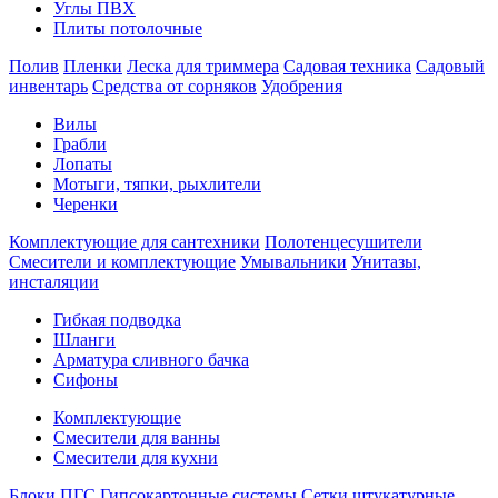
Углы ПВХ
Плиты потолочные
Полив
Пленки
Леска для триммера
Садовая техника
Садовый
инвентарь
Средства от сорняков
Удобрения
Вилы
Грабли
Лопаты
Мотыги, тяпки, рыхлители
Черенки
Комплектующие для сантехники
Полотенцесушители
Смесители и комплектующие
Умывальники
Унитазы,
инсталяции
Гибкая подводка
Шланги
Арматура сливного бачка
Сифоны
Комплектующие
Смесители для ванны
Смесители для кухни
Блоки ПГС
Гипсокартонные системы
Сетки штукатурные,