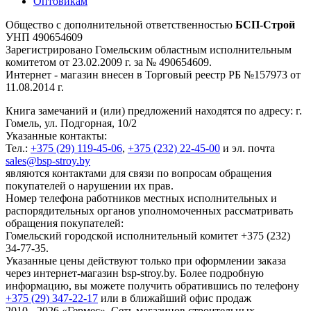
Оптовикам
Общество с дополнительной ответственностью
БСП-Строй
УНП 490654609
Зарегистрировано Гомельским областным исполнительным
комитетом от 23.02.2009 г. за № 490654609.
Интернет - магазин внесен в Торговый реестр РБ №157973 от
11.08.2014 г.
Книга замечаний и (или) предложений находятся по адресу: г.
Гомель, ул. Подгорная, 10/2
Указанные контакты:
Тел.:
+375 (29) 119-45-06
,
+375 (232) 22-45-00
и эл. почта
sales@bsp-stroy.by
являются контактами для связи по вопросам обращения
покупателей о нарушении их прав.
Номер телефона работников местных исполнительных и
распорядительных органов уполномоченных рассматривать
обращения покупателей:
Гомельский городской исполнительный комитет +375 (232)
34-77-35.
Указанные цены действуют только при оформлении заказа
через интернет-магазин bsp-stroy.by. Более подробную
информацию, вы можете получить обратившись по телефону
+375 (29) 347-22-17
или в ближайший офис продаж
2010 - 2026 «Гермес». Сеть магазинов строительных