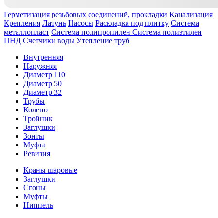
Герметизация резьбовых соединений, прокладки
Канализация
Крепления
Латунь
Насосы
Раскладка под плитку
Система
металлопласт
Система полипропилен
Система полиэтилен
ПНД
Счетчики воды
Утепление труб
Внутренняя
Наружняя
Диаметр 110
Диаметр 50
Диаметр 32
Трубы
Колено
Тройник
Заглушки
Зонты
Муфта
Ревизия
Краны шаровые
Заглушки
Сгоны
Муфты
Ниппель