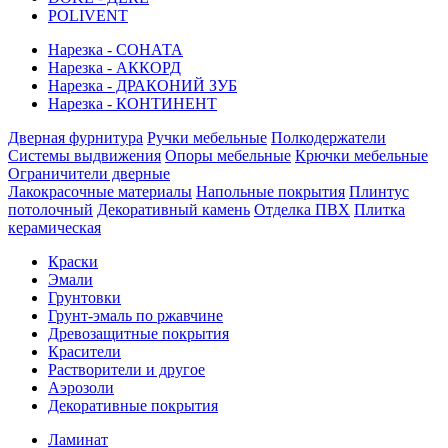
POLIVENT
Нарезка - СОНАТА
Нарезка - АККОРД
Нарезка - ДРАКОНИЙ ЗУБ
Нарезка - КОНТИНЕНТ
Дверная фурнитура
Ручки мебельные
Полкодержатели
Системы выдвижения
Опоры мебельные
Крючки мебельные
Ограничители дверные
Лакокрасочные материалы
Напольные покрытия
Плинтус
потолочный
Декоративный камень
Отделка ПВХ
Плитка
керамическая
Краски
Эмали
Грунтовки
Грунт-эмаль по ржавчине
Древозащитные покрытия
Красители
Растворители и другое
Аэрозоли
Декоративные покрытия
Ламинат