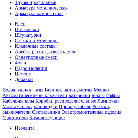
Трубы профильные
Арматура металлическая
Арматура композитная
Клеи
Шпатлевки
Штукатурки
Стяжки и Нивелиры
Кладочные составы
Алебастр, гипс, известь, мел
Огнеупорные смеси
Фуги
Гидроизоляция
Цемент
Добавки
Ведра, ящики, тазы
Веники, щетки, метлы
Мешки
Автоматические выключатели
Батарейки
Боксы
Гофры
Кабель-каналы
Коробки распределительные
Лампочки
Монтаж электропроводки
Провод, кабель
Розетки,
выключатели
Светильники
Электромонтажные изделия
Удлинители
Комплектующие
Изолента