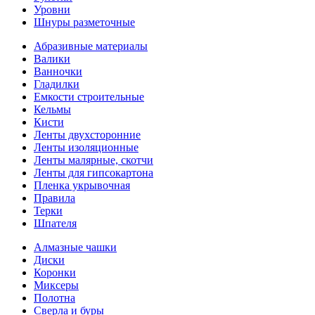
Уровни
Шнуры разметочные
Абразивные материалы
Валики
Ванночки
Гладилки
Емкости строительные
Кельмы
Кисти
Ленты двухсторонние
Ленты изоляционные
Ленты малярные, скотчи
Ленты для гипсокартона
Пленка укрывочная
Правила
Терки
Шпателя
Алмазные чашки
Диски
Коронки
Миксеры
Полотна
Сверла и буры