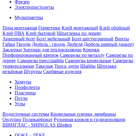
Фрезер
Электропистолеты
Мультиметры
Пена монтажная
Герметики
Клей монтажный
Клей обойный
Клей ПВА
Клей бытовой
Шпатлевка по дереву
Анкерный болт
Болт мебельный
Болт шестигранный
Винты
Гайки
Гвозди
Дюбель - гвоздь
Дюбеля
Дюбель рамный (анкер)
Заклепки
Зонтики для теплоизоляции
Крючки
Перфорированный крепеж
Саморезы по металлу
Саморезы по
дереву
Саморезы прессшайба
Саморезы кровельные
Саморезы
универсальные
Такелаж
Троса, цепи
Шайбы
Шпилька
резьбовая
Шурупы
Скобяные изделия
Хомуты
Перфолента
Пластины
Петли
Углы
Водосточные системы
Кровельные пленки, мембраны
Ондулин
Поликарбонат
Рулонная кровля и гидроизоляция
ШИНГЛАС - SHINGLAS
Шифер
DOKE - ДЁКЕ