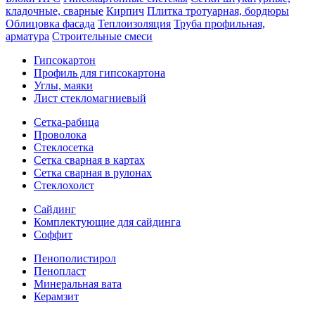
кладочные, сварные
Кирпич
Плитка тротуарная, бордюры
Облицовка фасада
Теплоизоляция
Труба профильная,
арматура
Строительные смеси
Гипсокартон
Профиль для гипсокартона
Углы, маяки
Лист стекломагниевый
Сетка-рабица
Проволока
Стеклосетка
Сетка сварная в картах
Сетка сварная в рулонах
Стеклохолст
Сайдинг
Комплектующие для сайдинга
Соффит
Пенополистирол
Пенопласт
Минеральная вата
Керамзит