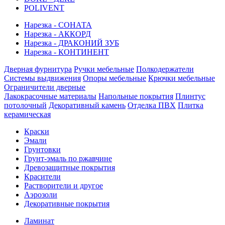
POLIVENT
Нарезка - СОНАТА
Нарезка - АККОРД
Нарезка - ДРАКОНИЙ ЗУБ
Нарезка - КОНТИНЕНТ
Дверная фурнитура
Ручки мебельные
Полкодержатели
Системы выдвижения
Опоры мебельные
Крючки мебельные
Ограничители дверные
Лакокрасочные материалы
Напольные покрытия
Плинтус
потолочный
Декоративный камень
Отделка ПВХ
Плитка
керамическая
Краски
Эмали
Грунтовки
Грунт-эмаль по ржавчине
Древозащитные покрытия
Красители
Растворители и другое
Аэрозоли
Декоративные покрытия
Ламинат