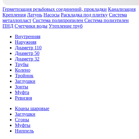
Герметизация резьбовых соединений, прокладки
Канализация
Крепления
Латунь
Насосы
Раскладка под плитку
Система
металлопласт
Система полипропилен
Система полиэтилен
ПНД
Счетчики воды
Утепление труб
Внутренняя
Наружняя
Диаметр 110
Диаметр 50
Диаметр 32
Трубы
Колено
Тройник
Заглушки
Зонты
Муфта
Ревизия
Краны шаровые
Заглушки
Сгоны
Муфты
Ниппель