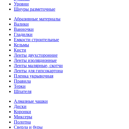
Уровни
Шнуры разметочные
Абразивные материалы
Валики
Ванночки
Гладилки
Емкости строительные
Кельмы
Кисти
Ленты двухсторонние
Ленты изоляционные
Ленты малярные, скотчи
Ленты для гипсокартона
Пленка укрывочная
Правила
Терки
Шпателя
Алмазные чашки
Диски
Коронки
Миксеры
Полотна
Сверла и буры