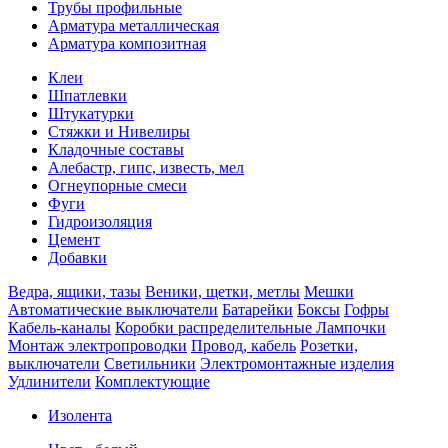
Трубы профильные
Арматура металлическая
Арматура композитная
Клеи
Шпатлевки
Штукатурки
Стяжки и Нивелиры
Кладочные составы
Алебастр, гипс, известь, мел
Огнеупорные смеси
Фуги
Гидроизоляция
Цемент
Добавки
Ведра, ящики, тазы
Веники, щетки, метлы
Мешки
Автоматические выключатели
Батарейки
Боксы
Гофры
Кабель-каналы
Коробки распределительные
Лампочки
Монтаж электропроводки
Провод, кабель
Розетки,
выключатели
Светильники
Электромонтажные изделия
Удлинители
Комплектующие
Изолента