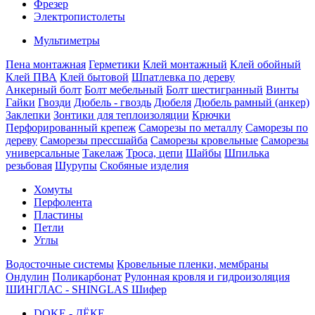
Фрезер
Электропистолеты
Мультиметры
Пена монтажная
Герметики
Клей монтажный
Клей обойный
Клей ПВА
Клей бытовой
Шпатлевка по дереву
Анкерный болт
Болт мебельный
Болт шестигранный
Винты
Гайки
Гвозди
Дюбель - гвоздь
Дюбеля
Дюбель рамный (анкер)
Заклепки
Зонтики для теплоизоляции
Крючки
Перфорированный крепеж
Саморезы по металлу
Саморезы по
дереву
Саморезы прессшайба
Саморезы кровельные
Саморезы
универсальные
Такелаж
Троса, цепи
Шайбы
Шпилька
резьбовая
Шурупы
Скобяные изделия
Хомуты
Перфолента
Пластины
Петли
Углы
Водосточные системы
Кровельные пленки, мембраны
Ондулин
Поликарбонат
Рулонная кровля и гидроизоляция
ШИНГЛАС - SHINGLAS
Шифер
DOKE - ДЁКЕ