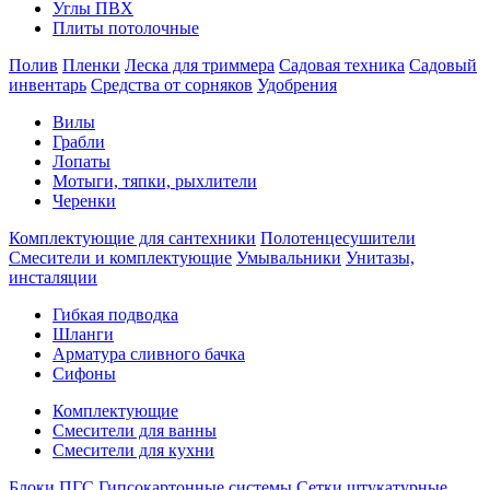
Углы ПВХ
Плиты потолочные
Полив
Пленки
Леска для триммера
Садовая техника
Садовый
инвентарь
Средства от сорняков
Удобрения
Вилы
Грабли
Лопаты
Мотыги, тяпки, рыхлители
Черенки
Комплектующие для сантехники
Полотенцесушители
Смесители и комплектующие
Умывальники
Унитазы,
инсталяции
Гибкая подводка
Шланги
Арматура сливного бачка
Сифоны
Комплектующие
Смесители для ванны
Смесители для кухни
Блоки ПГС
Гипсокартонные системы
Сетки штукатурные,