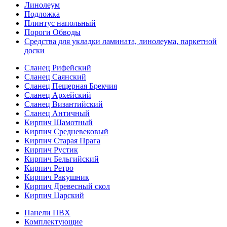
Линолеум
Подложка
Плинтус напольный
Пороги Обводы
Средства для укладки ламината, линолеума, паркетной
доски
Сланец Рифейский
Сланец Саянский
Сланец Пещерная Брекчия
Сланец Архейский
Сланец Византийский
Сланец Античный
Кирпич Шамотный
Кирпич Средневековый
Кирпич Старая Прага
Кирпич Рустик
Кирпич Бельгийский
Кирпич Ретро
Кирпич Ракушник
Кирпич Древесный скол
Кирпич Царский
Панели ПВХ
Комплектующие