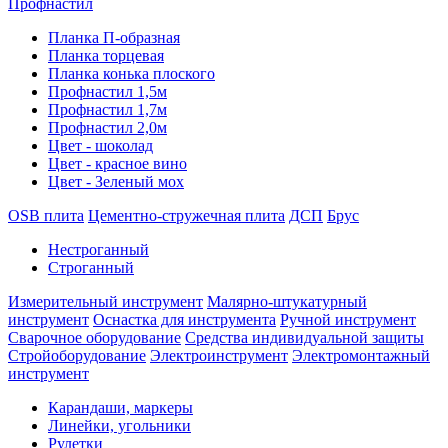
Профнастил
Планка П-образная
Планка торцевая
Планка конька плоского
Профнастил 1,5м
Профнастил 1,7м
Профнастил 2,0м
Цвет - шоколад
Цвет - красное вино
Цвет - Зеленый мох
OSB плита
Цементно-стружечная плита
ДСП
Брус
Нестроганный
Строганный
Измерительный инструмент
Малярно-штукатурный
инструмент
Оснастка для инструмента
Ручной инструмент
Сварочное оборудование
Средства индивидуальной защиты
Стройоборудование
Электроинструмент
Электромонтажный
инструмент
Карандаши, маркеры
Линейки, угольники
Рулетки