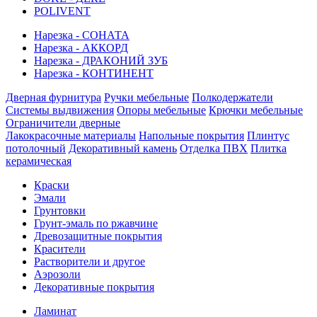
POLIVENT
Нарезка - СОНАТА
Нарезка - АККОРД
Нарезка - ДРАКОНИЙ ЗУБ
Нарезка - КОНТИНЕНТ
Дверная фурнитура
Ручки мебельные
Полкодержатели
Системы выдвижения
Опоры мебельные
Крючки мебельные
Ограничители дверные
Лакокрасочные материалы
Напольные покрытия
Плинтус
потолочный
Декоративный камень
Отделка ПВХ
Плитка
керамическая
Краски
Эмали
Грунтовки
Грунт-эмаль по ржавчине
Древозащитные покрытия
Красители
Растворители и другое
Аэрозоли
Декоративные покрытия
Ламинат