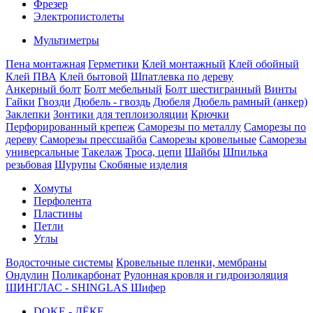
Фрезер
Электропистолеты
Мультиметры
Пена монтажная
Герметики
Клей монтажный
Клей обойный
Клей ПВА
Клей бытовой
Шпатлевка по дереву
Анкерный болт
Болт мебельный
Болт шестигранный
Винты
Гайки
Гвозди
Дюбель - гвоздь
Дюбеля
Дюбель рамный (анкер)
Заклепки
Зонтики для теплоизоляции
Крючки
Перфорированный крепеж
Саморезы по металлу
Саморезы по
дереву
Саморезы прессшайба
Саморезы кровельные
Саморезы
универсальные
Такелаж
Троса, цепи
Шайбы
Шпилька
резьбовая
Шурупы
Скобяные изделия
Хомуты
Перфолента
Пластины
Петли
Углы
Водосточные системы
Кровельные пленки, мембраны
Ондулин
Поликарбонат
Рулонная кровля и гидроизоляция
ШИНГЛАС - SHINGLAS
Шифер
DOKE - ДЁКЕ