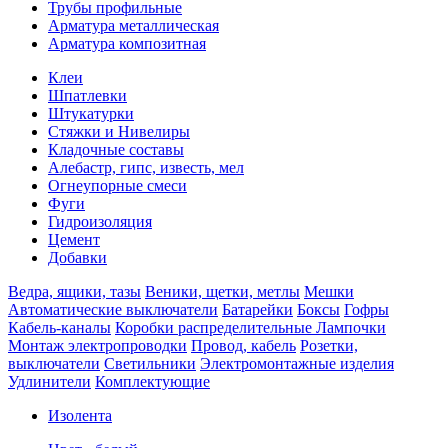
Трубы профильные
Арматура металлическая
Арматура композитная
Клеи
Шпатлевки
Штукатурки
Стяжки и Нивелиры
Кладочные составы
Алебастр, гипс, известь, мел
Огнеупорные смеси
Фуги
Гидроизоляция
Цемент
Добавки
Ведра, ящики, тазы
Веники, щетки, метлы
Мешки
Автоматические выключатели
Батарейки
Боксы
Гофры
Кабель-каналы
Коробки распределительные
Лампочки
Монтаж электропроводки
Провод, кабель
Розетки,
выключатели
Светильники
Электромонтажные изделия
Удлинители
Комплектующие
Изолента