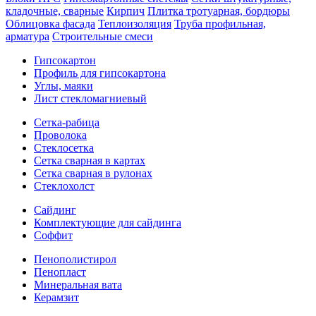
кладочные, сварные
Кирпич
Плитка тротуарная, бордюры
Облицовка фасада
Теплоизоляция
Труба профильная,
арматура
Строительные смеси
Гипсокартон
Профиль для гипсокартона
Углы, маяки
Лист стекломагниевый
Сетка-рабица
Проволока
Стеклосетка
Сетка сварная в картах
Сетка сварная в рулонах
Стеклохолст
Сайдинг
Комплектующие для сайдинга
Соффит
Пенополистирол
Пенопласт
Минеральная вата
Керамзит