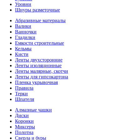
Уровни
Шнуры разметочные
Абразивные материалы
Валики
Ванночки
Гладилки
Емкости строительные
Кельмы
Кисти
Ленты двухсторонние
Ленты изоляционные
Ленты малярные, скотчи
Ленты для гипсокартона
Пленка укрывочная
Правила
Терки
Шпателя
Алмазные чашки
Диски
Коронки
Миксеры
Полотна
Сверла и буры