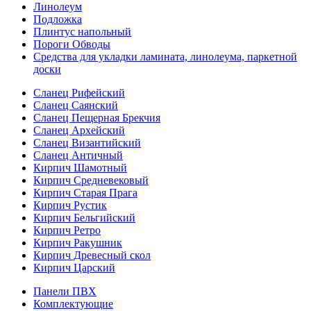
Линолеум
Подложка
Плинтус напольный
Пороги Обводы
Средства для укладки ламината, линолеума, паркетной
доски
Сланец Рифейский
Сланец Саянский
Сланец Пещерная Брекчия
Сланец Архейский
Сланец Византийский
Сланец Античный
Кирпич Шамотный
Кирпич Средневековый
Кирпич Старая Прага
Кирпич Рустик
Кирпич Бельгийский
Кирпич Ретро
Кирпич Ракушник
Кирпич Древесный скол
Кирпич Царский
Панели ПВХ
Комплектующие