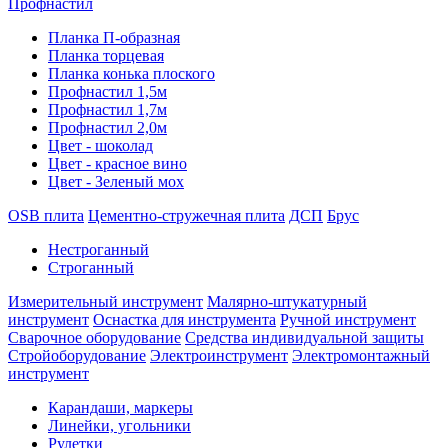
Профнастил
Планка П-образная
Планка торцевая
Планка конька плоского
Профнастил 1,5м
Профнастил 1,7м
Профнастил 2,0м
Цвет - шоколад
Цвет - красное вино
Цвет - Зеленый мох
OSB плита
Цементно-стружечная плита
ДСП
Брус
Нестроганный
Строганный
Измерительный инструмент
Малярно-штукатурный
инструмент
Оснастка для инструмента
Ручной инструмент
Сварочное оборудование
Средства индивидуальной защиты
Стройоборудование
Электроинструмент
Электромонтажный
инструмент
Карандаши, маркеры
Линейки, угольники
Рулетки