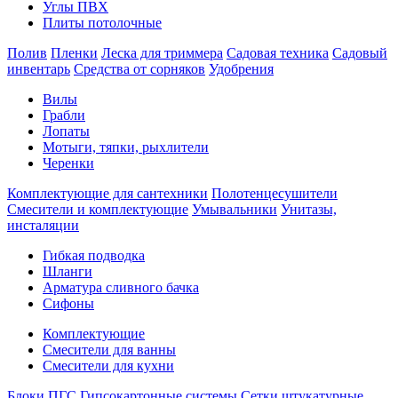
Углы ПВХ
Плиты потолочные
Полив
Пленки
Леска для триммера
Садовая техника
Садовый
инвентарь
Средства от сорняков
Удобрения
Вилы
Грабли
Лопаты
Мотыги, тяпки, рыхлители
Черенки
Комплектующие для сантехники
Полотенцесушители
Смесители и комплектующие
Умывальники
Унитазы,
инсталяции
Гибкая подводка
Шланги
Арматура сливного бачка
Сифоны
Комплектующие
Смесители для ванны
Смесители для кухни
Блоки ПГС
Гипсокартонные системы
Сетки штукатурные,