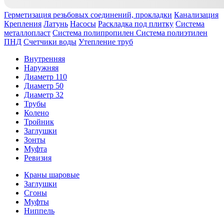
Герметизация резьбовых соединений, прокладки
Канализация
Крепления
Латунь
Насосы
Раскладка под плитку
Система
металлопласт
Система полипропилен
Система полиэтилен
ПНД
Счетчики воды
Утепление труб
Внутренняя
Наружняя
Диаметр 110
Диаметр 50
Диаметр 32
Трубы
Колено
Тройник
Заглушки
Зонты
Муфта
Ревизия
Краны шаровые
Заглушки
Сгоны
Муфты
Ниппель